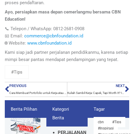
proses pendaftaran.
Ayo, persiapkan masa depan cemerlangmu bersama CBN
Education!
📞 Telepon / WhatsApp: 0812-2681-0908
📧 Email:
commerce@cbnfoundation.id
🌐 Website:
www.cbnfoundation.id
Kami siap jadi partner perjalanan pendidikanmu, karena setiap
mimpi besar pantas mendapat pendampingan yang tepat.
#Tips
Prev
Ne
PREVIOUS
NEXT
Cara Membuat Portofolio untuk Kerja atau Magang agar Dilirik Recruiter
Kuliah Sambil Kerja: Capek, Tapi Worth It? Ini Plus Minusnya
Berita Pilihan
Kategori
Tagar
Berita
cbn
#Tips
#Inspirasi
PERJALANAN