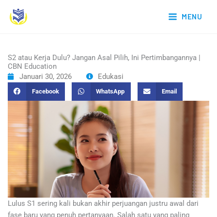
Lewati
MENU
ke
konten
S2 atau Kerja Dulu? Jangan Asal Pilih, Ini Pertimbangannya |
CBN Education
Januari 30, 2026
Edukasi
Facebook
WhatsApp
Email
Lulus S1 sering kali bukan akhir perjuangan justru awal dari
fase baru yang penuh pertanyaan. Salah satu yang paling