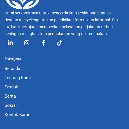
Kami berkomitmen untuk mencerdaskan kehidupan bangsa
dengan menyelenggarakan pendidikan formal dan informal. Selain
itu, kami bertujuan memberikan pelayanan perjalanan terbaik
sehingga menghasilkan pengalaman yang tak terlupakan.
L
I
F
T
i
n
a
i
n
s
c
k
k
t
e
t
Navigasi
e
a
b
o
d
g
o
k
Beranda
i
r
o
Tentang Kami
n
a
k
-
m
-
Produk
i
f
Berita
n
Sosial
Kontak Kami