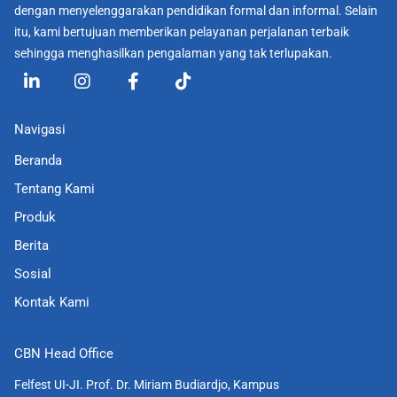
dengan menyelenggarakan pendidikan formal dan informal. Selain
itu, kami bertujuan memberikan pelayanan perjalanan terbaik
sehingga menghasilkan pengalaman yang tak terlupakan.
L
I
F
T
i
n
a
i
n
s
c
k
k
t
e
t
Navigasi
e
a
b
o
d
g
o
k
Beranda
i
r
o
Tentang Kami
n
a
k
-
m
-
Produk
i
f
Berita
n
Sosial
Kontak Kami
CBN Head Office
Felfest UI-JI. Prof. Dr. Miriam Budiardjo, Kampus