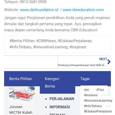
Telepon: 0812-2681-0908
Website:
www.cbnfoundation.id
/
www.cbneducation.com
Jangan ragu! Perjalanan pendidikan Anda yang penuh inspirasi
dimulai dari langkah pertama yang tepat. Ayo, persiapkan
masa depan cemerlang Anda bersama CBN Education!
#Berita Pilihan
,
#CBNNews
,
#EdukasiPerjalanan
,
#InfoTerbaru
,
#InnovativeLearning
,
#Inspirasi
Ne
NEXT
Pentingnya Pengembangan Hard Skills di Era Digital
Berita Pilihan
Kategori
Tagar
Berita
cbn
#Tips
#Inspirasi
PERJALANAN
#InnovativeLearning
#InfoTerbaru
INFORMASI
Jurusan
#EdukasiPerjalanan
MICTM: Kuliah