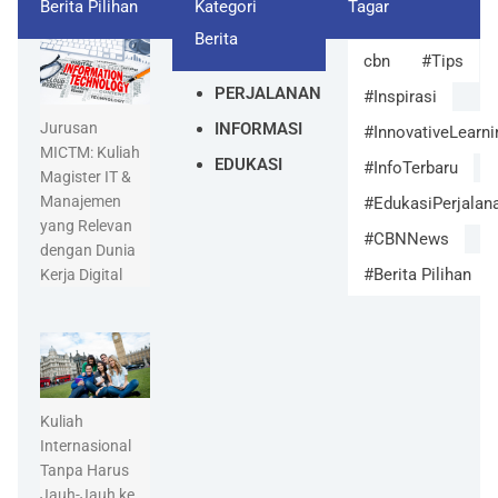
Berita Pilihan
Kategori
Tagar
Berita
cbn
#Tips
PERJALANAN
#Inspirasi
INFORMASI
Jurusan
#InnovativeLearni
MICTM: Kuliah
EDUKASI
#InfoTerbaru
Magister IT &
Manajemen
#EdukasiPerjalan
yang Relevan
#CBNNews
dengan Dunia
#Berita Pilihan
Kerja Digital
Kuliah
Internasional
Tanpa Harus
Jauh-Jauh ke