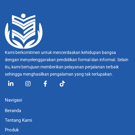
Kami berkomitmen untuk mencerdaskan kehidupan bangsa
dengan menyelenggarakan pendidikan formal dan informal. Selain
itu, kami bertujuan memberikan pelayanan perjalanan terbaik
sehingga menghasilkan pengalaman yang tak terlupakan.
L
I
F
T
i
n
a
i
n
s
c
k
k
t
e
t
Navigasi
e
a
b
o
d
g
o
k
Beranda
i
r
o
Tentang Kami
n
a
k
-
m
-
Produk
i
f