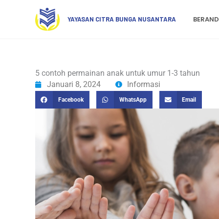
Lewati
ke
BERAN
YAYASAN CITRA BUNGA NUSANTARA
konten
5 contoh permainan anak untuk umur 1-3 tahun
Januari 8, 2024
Informasi
Facebook
WhatsApp
Email