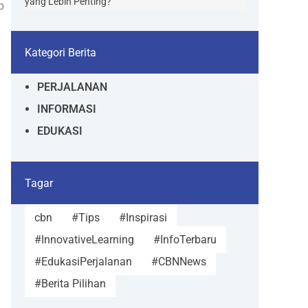
yang Lebih Penting?
p
Kategori Berita
PERJALANAN
INFORMASI
EDUKASI
Tagar
cbn
#Tips
#Inspirasi
#InnovativeLearning
#InfoTerbaru
#EdukasiPerjalanan
#CBNNews
#Berita Pilihan