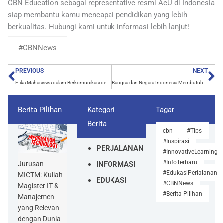
CBN Education sebagai representative resmi AeU di Indonesia
siap membantu kamu mencapai pendidikan yang lebih
berkualitas. Hubungi kami untuk informasi lebih lanjut!
#CBNNews
Prev
Ne
PREVIOUS
NEXT
Etika Mahasiswa dalam Berkomunikasi dengan Dosen: Kunci Sukses dalam Dunia Akademik
Bangsa dan Negara Indonesia Membutuhkan Mahasiswa dengan 7 Karakter Ini!
Berita Pilihan
Kategori
Tagar
Berita
cbn
#Tips
#Inspirasi
PERJALANAN
#InnovativeLearning
#InfoTerbaru
INFORMASI
Jurusan
#EdukasiPerjalanan
MICTM: Kuliah
EDUKASI
#CBNNews
Magister IT &
#Berita Pilihan
Manajemen
yang Relevan
dengan Dunia