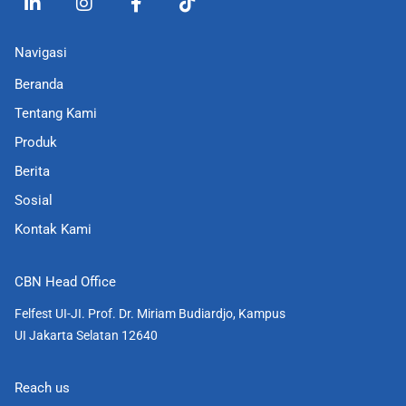
i
n
a
i
n
s
c
k
k
t
e
t
Navigasi
e
a
b
o
d
g
o
k
Beranda
i
r
o
Tentang Kami
n
a
k
-
m
-
Produk
i
f
Berita
n
Sosial
Kontak Kami
CBN Head Office
Felfest UI-JI. Prof. Dr. Miriam Budiardjo, Kampus
UI Jakarta Selatan 12640
Reach us